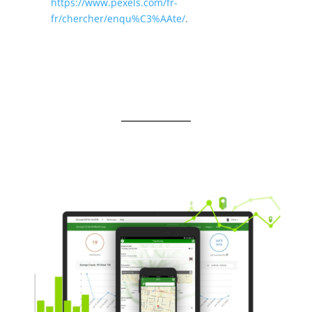
https://www.pexels.com/fr-
fr/chercher/enqu%C3%AAte/
.