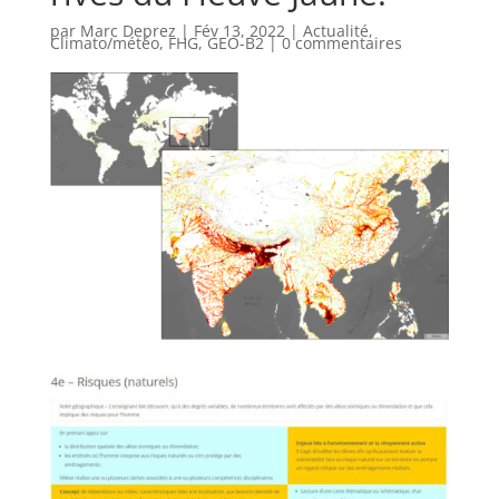
par
Marc Deprez
|
Fév 13, 2022
|
Actualité
,
Climato/météo
,
FHG
,
GEO-B2
|
0 commentaires