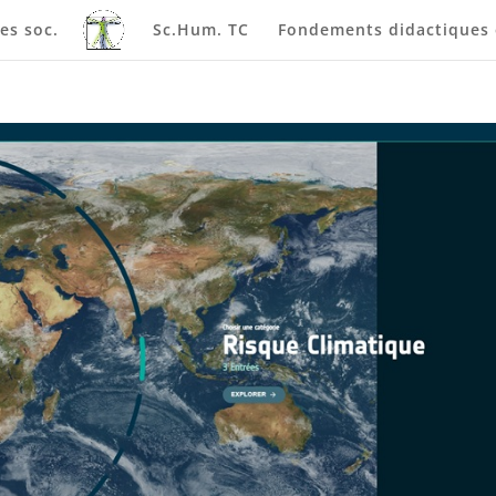
es soc.
Sc.Hum. TC
Fondements didactiques e