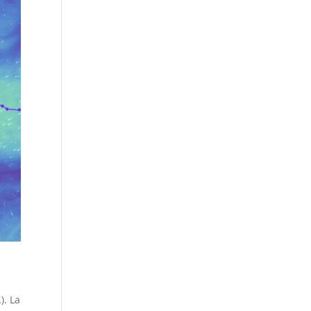
). La