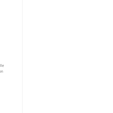
r
lle
on