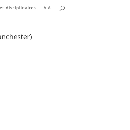
t disciplinaires
A.A.
anchester)