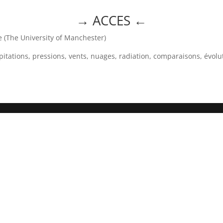
→ ACCES
←
(The University of Manchester)
itations, pressions, vents, nuages, radiation, comparaisons, évolu