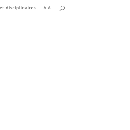
t disciplinaires
A.A.