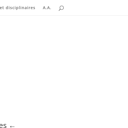
t disciplinaires
A.A.
res
←