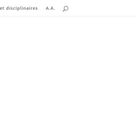
t disciplinaires
A.A.