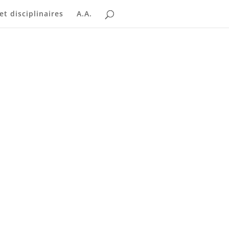
t disciplinaires
A.A.