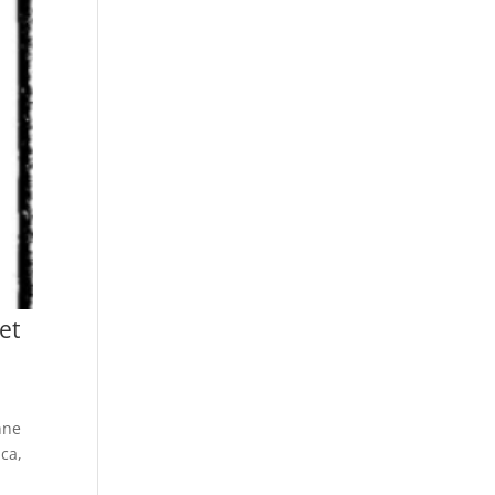
et
nne
ica,